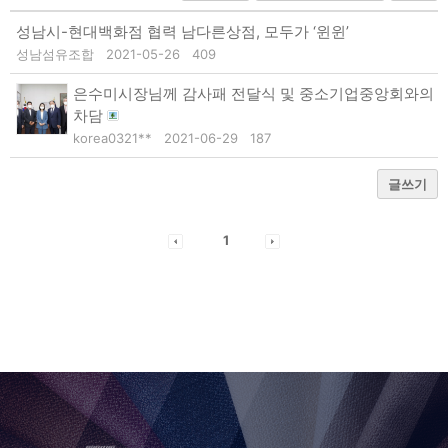
성남시-현대백화점 협력 남다른상점, 모두가 ‘윈윈’
성남섬유조합
2021-05-26
409
은수미시장님께 감사패 전달식 및 중소기업중앙회와의
차담
korea0321**
2021-06-29
187
글쓰기
1